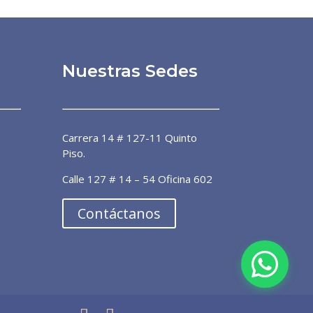
Nuestras Sedes
Dra. Patricia Álvarez
Línea preferencial
Carrera 14 # 127-11 Quinto
¡Bienvenido a la línea de atención
Piso.
preferencial de pacientes! 🙌🏼 ¿En
qué puedo ayudarte?
Calle 127 # 14 – 54 Oficina 602
ahora
Contáctanos