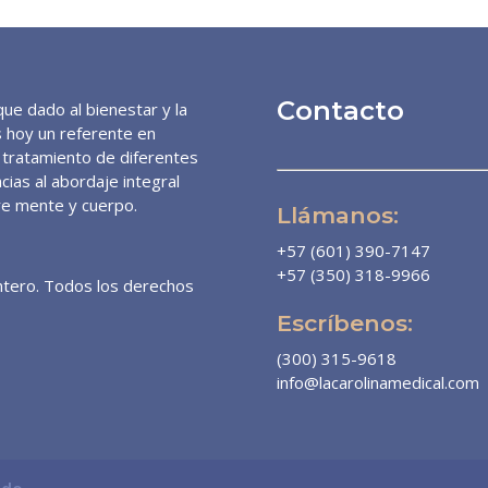
Contacto
ue dado al bienestar y la
es hoy un referente en
y tratamiento de diferentes
cias al abordaje integral
re mente y cuerpo.
Llámanos:
+57 (601) 390-7147
+57 (350) 318-9966
intero. Todos los derechos
Escríbenos:
(300) 315-9618
info@lacarolinamedical.com