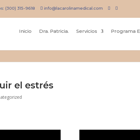
os:
(300) 315-9618
info@lacarolinamedical.com
Inicio
Dra. Patricia.
Servicios
Programa E
ir el estrés
ategorized