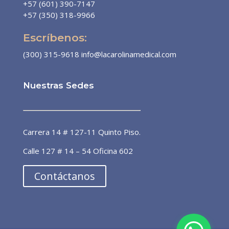
+57 (601) 390-7147
+57 (350) 318-9966
Escríbenos:
(300) 315-9618
info@lacarolinamedical.com
Nuestras Sedes
Dra. Patricia Álvarez
Línea preferencial
Carrera 14 # 127-11 Quinto Piso.
¡Bienvenido a la línea de atención
Calle 127 # 14 – 54 Oficina 602
preferencial de pacientes! 🙌🏼 ¿En
qué puedo ayudarte?
Contáctanos
ahora