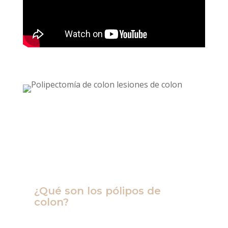
Para que podamos iniciar
el polipectomia de
colon para remover polipos para el tratamiento
de lesiones de colon es importante que tengas
clara la siguiente información:
¿Qué son los pólipos de
colon?
Los pólipos son crecimientos