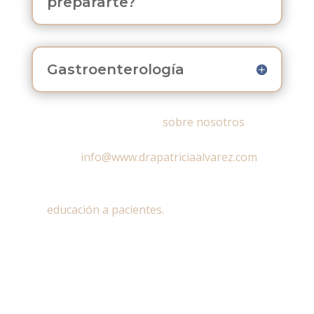
prepararte?
Gastroenterología
Aquí puede conocer más
sobre nosotros
, o si
tiene alguna duda puntual puede enviarnos un
correo a:
info@www.drapatriciaalvarez.com
;
para consultar artículos de interés o nuestras
últimas noticias puede entrar a nuestra sección
de
educación a pacientes.
Solicita una asesoría con un
especialista
Tenemos un equipo de profesionales
dispuestos a resolver cualquier inquietud