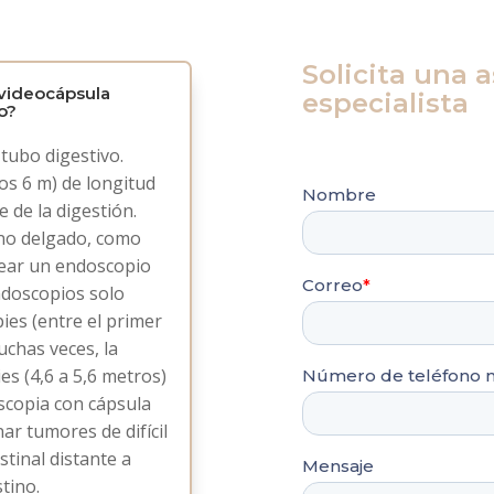
Solicita una 
videocápsula
especialista
o?
Tenemos un equipo de 
 tubo digestivo.
cualquier inquietud
s 6 m) de longitud
 de la digestión.
ino delgado, como
ear un endoscopio
ndoscopios solo
ies (entre el primer
uchas veces, la
ies (4,6 a 5,6 metros)
scopia con cápsula
ar tumores de difícil
stinal distante a
tino.