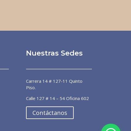
Nuestras Sedes
Dra. Patricia Álvarez
Línea preferencial
Carrera 14 # 127-11 Quinto
¡Bienvenido a la línea de atención
Piso.
preferencial de pacientes! 🙌🏼 ¿En
qué puedo ayudarte?
Calle 127 # 14 – 54 Oficina 602
ahora
Contáctanos