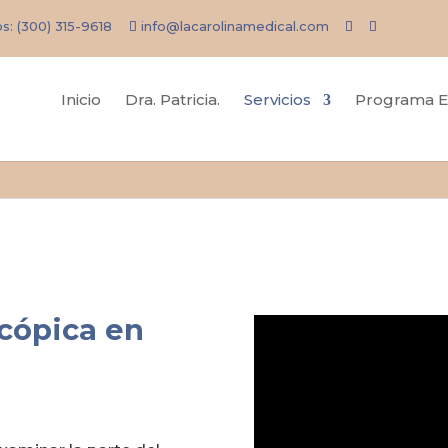
os:
(300) 315-9618
info@lacarolinamedical.com
Inicio
Dra. Patricia.
Servicios
Programa E
cópica en