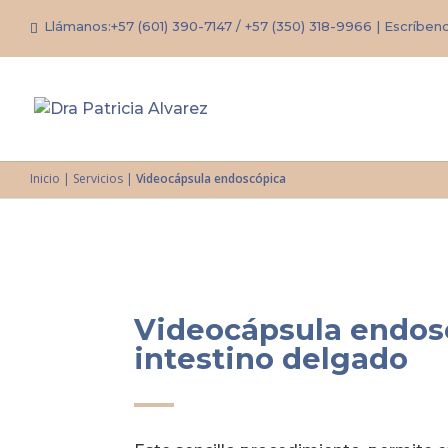
Llámanos:
+57 (601) 390-7147
/
+57 (350) 318-9966
| Escríben
Inicio
|
Servicios
|
Videocápsula endoscópica
Videocápsula endos
intestino delgado