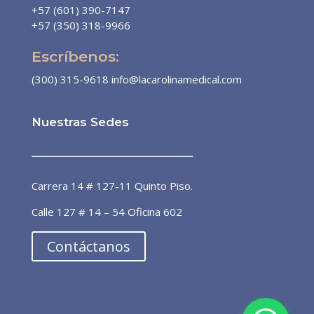
+57 (601) 390-7147
+57 (350) 318-9966
Escríbenos:
(300) 315-9618
info@lacarolinamedical.com
Nuestras Sedes
Dra. Patricia Álvarez
Línea preferencial
Carrera 14 # 127-11 Quinto Piso.
¡Bienvenido a la línea de atención
Calle 127 # 14 – 54 Oficina 602
preferencial de pacientes! 🙌🏼 ¿En
qué puedo ayudarte?
Contáctanos
ahora