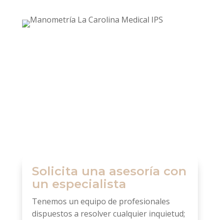
La manometría anorrectal, se demora entre 20
a 30 minutos, no es doloroso, se realiza sin
sedación y se solicita al paciente que siga las
instrucciones brindadas por el profesional,
mientras se captura la información. Cuando
finaliza el procedimiento, se realiza una edición
del mismo y un análisis para determinar un
resultado final.
Solicita una asesoría con
un especialista
Tenemos un equipo de profesionales
dispuestos a resolver cualquier inquietud;