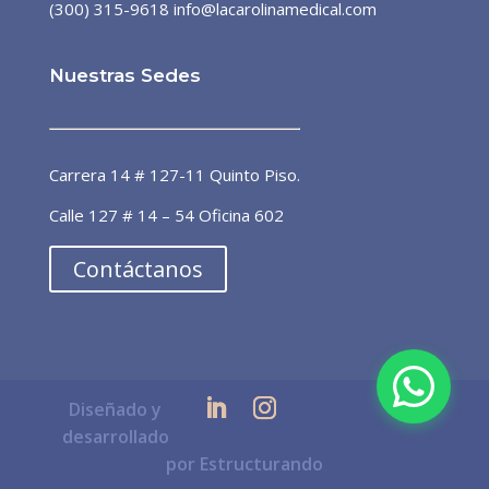
(300) 315-9618
info@lacarolinamedical.com
Nuestras Sedes
Dra. Patricia Álvarez
Línea preferencial
Carrera 14 # 127-11 Quinto Piso.
¡Bienvenido a la línea de atención
Calle 127 # 14 – 54 Oficina 602
preferencial de pacientes! 🙌🏼 ¿En
qué puedo ayudarte?
Contáctanos
ahora
Diseñado y
desarrollado
por Estructurando