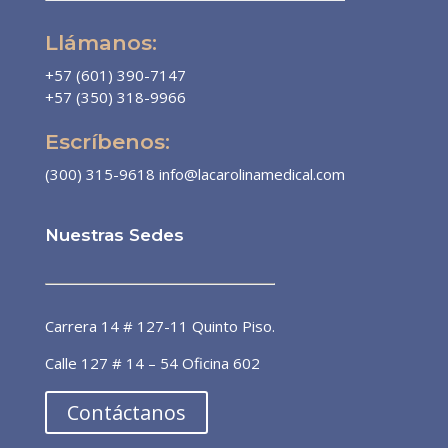
Llámanos:
+57 (601) 390-7147
+57 (350) 318-9966
Escríbenos:
(300) 315-9618
info@lacarolinamedical.com
Nuestras Sedes
Dra. Patricia Álvarez
Línea preferencial
Carrera 14 # 127-11 Quinto Piso.
¡Bienvenido a la línea de atención
Calle 127 # 14 – 54 Oficina 602
preferencial de pacientes! 🙌🏼 ¿En
qué puedo ayudarte?
Contáctanos
ahora