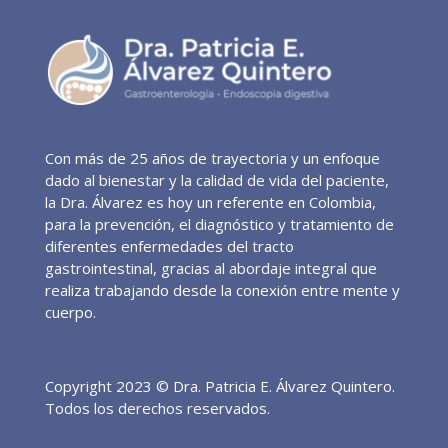
r
t
a
n
t
e
Con más de 25 años de trayectoria y un enfoque
q
dado al bienestar y la calidad de vida del paciente,
u
la Dra. Álvarez es hoy un referente en Colombia,
e
para la prevención, el diagnóstico y tratamiento de
c
diferentes enfermedades del tracto
o
gastrointestinal, gracias al abordaje integral que
realiza trabajando desde la conexión entre mente y
n
cuerpo.
t
a
c
Copyright 2023 © Dra. Patricia E. Álvarez Quintero.
t
Todos los derechos reservados.
e
a