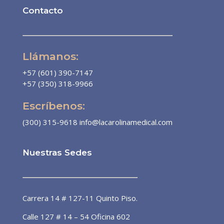
l
Contacto
e
q
u
Llámanos:
i
p
+57 (601) 390-7147
+57 (350) 318-9966
o
d
Escríbenos:
e
s
(300) 315-9618
info@lacarolinamedical.com
a
l
Nuestras Sedes
u
d
Dra. Patricia Álvarez
p
Línea preferencial
a
Carrera 14 # 127-11 Quinto Piso.
r
¡Bienvenido a la línea de atención
Calle 127 # 14 – 54 Oficina 602
preferencial de pacientes! 🙌🏼 ¿En
a