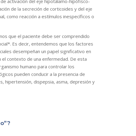
e activación del eje hipotálamo-hipófisco-
ación de la secreción de corticoides y del eje
l, como reacción a estímulos inespecíficos o
mos que el paciente debe ser comprendido
cial
*. Es decir, entendemos que los factores
ociales desempeñan un papel significativo en
 en el contexto de una enfermedad. De esta
organismo humano para controlar los
lógicos pueden conducir a la presencia de
s, hipertensión, dispepsia, asma, depresión y
go”?