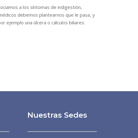
sociamos a los síntomas de indigestión,
s médicos debemos plantearnos que le pasa, y
 ejemplo una úlcera o cálculos biliares.
Nuestras Sedes
Dra. Patricia Álvarez
Línea preferencial