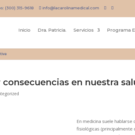
os:
(300) 315-9618
info@lacarolinamedical.com
Inicio
Dra. Patricia.
Servicios
Programa E
tiva
r consecuencias en nuestra sal
tegorized
En medicina suele hablarse
fisiológicas (principalmente