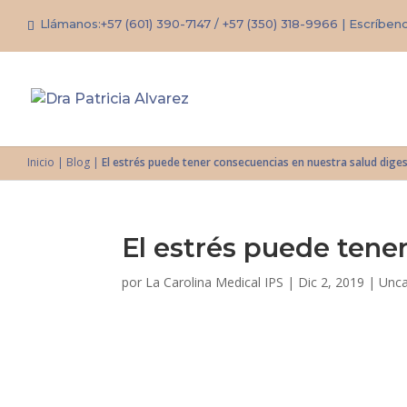
Llámanos:
+57 (601) 390-7147
/
+57 (350) 318-9966
| Escríben
Inicio
|
Blog
|
El estrés puede tener consecuencias en nuestra salud diges
El estrés puede tene
por
La Carolina Medical IPS
|
Dic 2, 2019
|
Unca