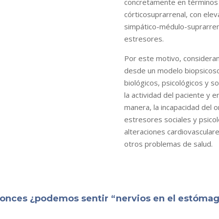
concretamente en términos d
córticosuprarrenal, con elev
simpático-médulo-suprarrena
estresores.
Por este motivo, considera
desde un
modelo biopsicoso
biológicos, psicológicos y s
la actividad del paciente y
manera,
la incapacidad del 
estresores sociales y psico
alteraciones cardiovasculare
otros problemas de salud.
onces ¿podemos sentir “nervios en el estóma