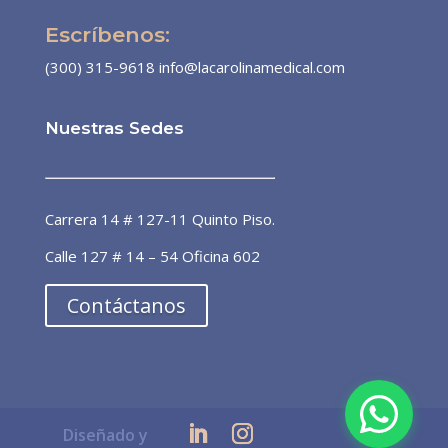
Escríbenos:
(300) 315-9618
info@lacarolinamedical.com
Nuestras Sedes
Dra. Patricia Álvarez
Línea preferencial
Carrera 14 # 127-11 Quinto Piso.
¡Bienvenido a la línea de atención
Calle 127 # 14 – 54 Oficina 602
preferencial de pacientes! 🙌🏼 ¿En
qué puedo ayudarte?
Contáctanos
ahora
Diseñado y