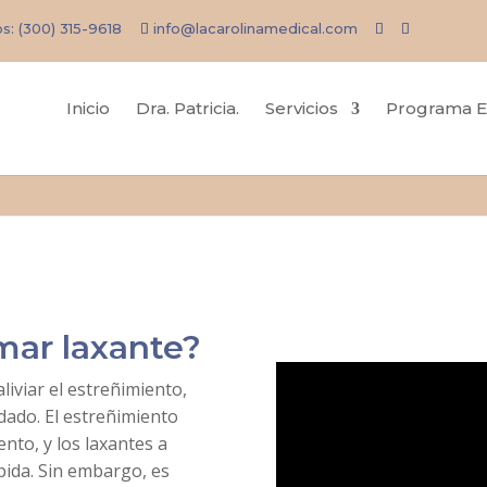
os:
(300) 315-9618
info@lacarolinamedical.com
Inicio
Dra. Patricia.
Servicios
Programa E
mar laxante?
iviar el estreñimiento,
idado.
El estreñimiento
nto, y los laxantes a
ida. Sin embargo, es