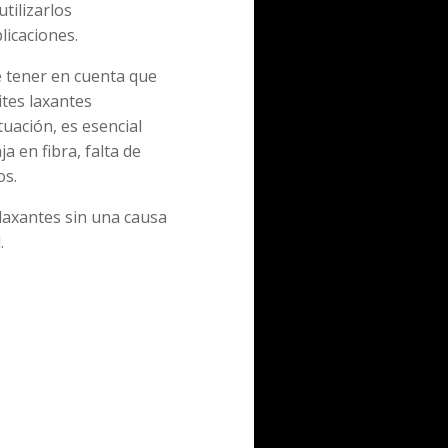
tilizarlos
licaciones.
 tener en cuenta que
ites laxantes
tuación, es esencial
a en fibra, falta de
os.
laxantes sin una causa
.