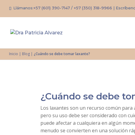
Llámanos:
+57 (601) 390-7147
/
+57 (350) 318-9966
| Escríben
Inicio
|
Blog
|
¿Cuándo se debe tomar laxante?
¿Cuándo se debe to
Los laxantes son un recurso común para al
pero su uso debe ser considerado con cu
puede afectar a cualquiera en algún mome
menudo se convierten en una solución ráp